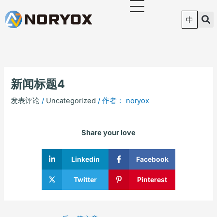
跳
至
中
内
容
新闻标题4
发表评论
/
Uncategorized
/ 作者：
noryox
Share your love
Linkedin
Facebook
Twitter
Pinterest