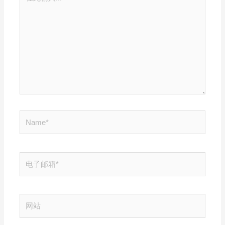
此
输
入...
Name*
电
子
邮
箱
网
*
站